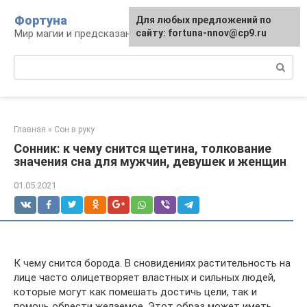
Перейти
Фортуна
Для любых предложений по
к
Мир магии и предсказаний
сайту: fortuna-nnov@cp9.ru
контенту
Поиск:
Главная
»
Сон в руку
Сонник: к чему снится щетина, толкование
значения сна для мужчин, девушек и женщин
01.05.2021
К чему снится борода. В сновидениях растительность на
лице часто олицетворяет властных и сильных людей,
которые могут как помешать достичь цели, так и
помочь обрести желаемое. Этот образ может иметь