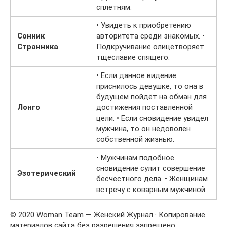
сплетням.
• Увидеть к приобретению
Сонник
авторитета среди знакомых. •
Странника
Подкручивание олицетворяет
тщеславие спящего.
• Если данное видение
приснилось девушке, то она в
будущем пойдёт на обман для
Лонго
достижения поставленной
цели. • Если сновидение увидел
мужчина, то он недоволен
собственной жизнью.
• Мужчинам подобное
сновидение сулит совершение
Эзотерический
бесчестного дела. • Женщинам
встречу с коварным мужчиной.
© 2020 Woman Team — Женский Журнал · Копирование
материалов сайта без разрешения запрещено