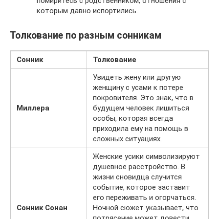
помиритесь с родственником, отношения с
которым давно испортились.
Толкование по разным сонникам
Сонник
Толкование
Увидеть жену или другую
женщину с усами к потере
покровителя. Это знак, что в
Миллера
будущем человек лишиться
особы, которая всегда
приходила ему на помощь в
сложных ситуациях.
Женские усики символизируют
душевное расстройство. В
жизни сновидца случится
событие, которое заставит
его переживать и огорчаться.
Сонник Сонан
Ночной сюжет указывает, что
потрясение может довести