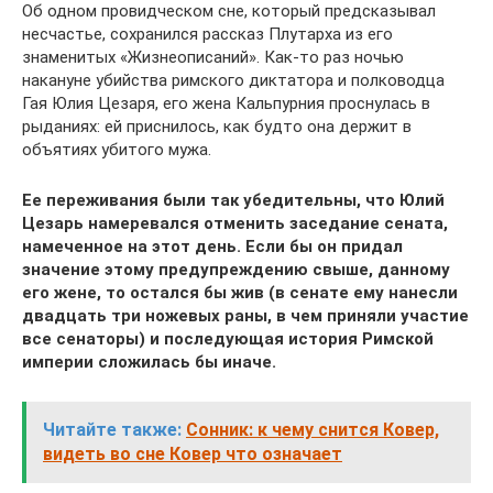
Об одном провидческом сне, который предсказывал
несчастье, сохранился рассказ Плутарха из его
знаменитых «Жизнеописаний». Как-то раз ночью
накануне убийства римского диктатора и полководца
Гая Юлия Цезаря, его жена Кальпурния проснулась в
рыданиях: ей приснилось, как будто она держит в
объятиях убитого мужа.
Ее переживания были так убедительны, что Юлий
Цезарь намеревался отменить заседание сената,
намеченное на этот день. Если бы он придал
значение этому предупреждению свыше, данному
его жене, то остался бы жив (в сенате ему нанесли
двадцать три ножевых раны, в чем приняли участие
все сенаторы) и последующая история Римской
империи сложилась бы иначе.
Читайте также:
Сонник: к чему снится Ковер,
видеть во сне Ковер что означает