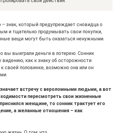
нтролировать свои действия.
 – знак, который предупреждает сновидца о
ным и тщательно продумывать свои покупки,
нные вещи могут быть оказаться ненужными.
то вы выиграли деньги в лотерею. Сонник
 видению, как к знаку об осторожности.
 своей половинке, возможно она или он
ми.
значает встречу с вероломными людьми, а вот
бходимости пересмотреть свои жизненные
приснился женщине, то сонник трактует его
ение, а желанные отношения – как
ую жизнь,​ О том, что​