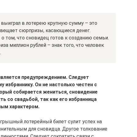
н выиграл в лотерею крупную сумму – это
двещает сюрпризы, касающиеся денег.
 том, что сновидец готов к созданию семьи.
за миллион рублей – знак того, что человек
.
является предупреждением. Следует
у избраннику. Он не настолько честен с
торый собирается жениться, сновидение
ь со свадьбой, так как его избранница
ным характером.
грышный лотерейный билет сулит успех на
олнительным для сновидца. Другое толкование
личностями. Следует сократить связи с