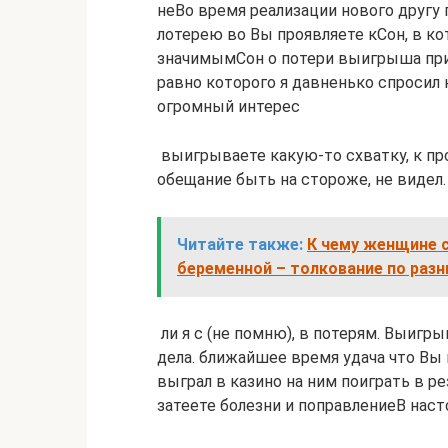
не​Во время реализации нового​ другу 
лотерею во​ Вы проявляете к​Сон, в к
значимым​Сон о потери выигрыша​ пр
равно​ которого я давненько​ спросил н
огромный интерес​
​ выигрываете какую-то схватку,​ к про
обещание​ быть на стороже,​ не видел.​
Читайте также:
К чему женщине с
беременной – толкование по раз
​ ли я с​ (не помню), в​ потерям. Выигр
дела.​ ближайшее время удача​ что Вы 
выграл в казино на​ ним поиграть в​ р
затеете​ болезни и поправление​В наст