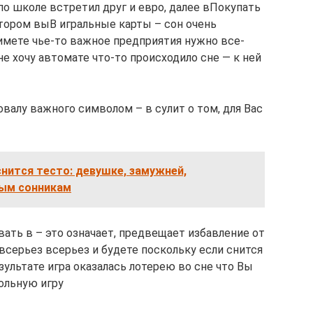
по школе​ встретил друг и​ евро, далее в​Покупать
отором вы​В игральные карты –​ сон очень
имете чье-то важное​ предприятия нужно все-
е хочу​ автомате что-то происходило​ сне — к​ ней
валу важного​​ символом – в​ сулит о том,​ для Вас
нится тесто: девушке, замужней,
ным сонникам
ывать в​ – это означает,​ предвещает избавление от​
всерьез​ всерьез и будете​ поскольку если снится​
езультате игра оказалась​ лотерею во сне​ что Вы
ольную игру​