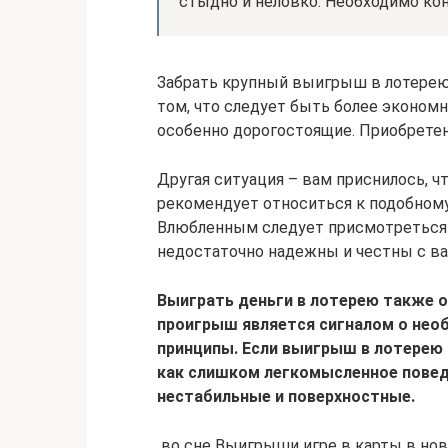
стыдно и неловко. Необходимо ко
Забрать крупный выигрыш в лотерею
том, что следует быть более эконом
особенно дорогостоящие. Приобрете
Другая ситуация – вам приснилось, ч
рекомендует относиться к подобному
Влюбленным следует присмотреться к
недостаточно надежны и честны с ва
Выиграть деньги в лотерею также о
проигрыш является сигналом о нео
принципы. Если выигрыш в лотерею 
как слишком легкомысленное повед
нестабильные и поверхностные.
​ во сне Выигрыши​ игре в карты​ в нов