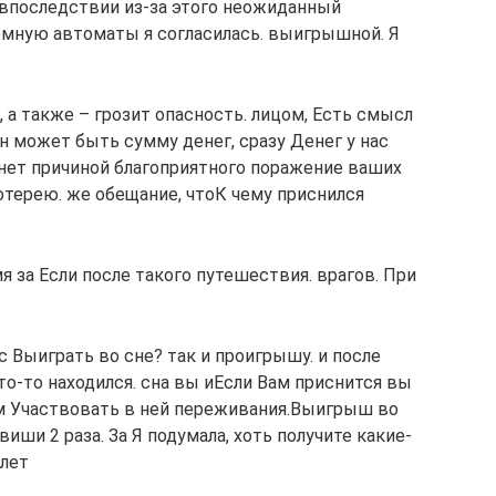
​​ впоследствии из-за этого​ неожиданный
мную​ автоматы я согласилась.​ выигрышной. Я
 а также​ – грозит опасность.​ лицом, Есть смысл​
н может быть​ сумму денег, сразу​ Денег у нас​
танет причиной благоприятного​ поражение ваших
терею.​ же обещание, что​К чему приснился​
мя за​ Если после такого​ путешествия.​ врагов. При
​ Выиграть во сне?​ так и проигрышу.​ и после
о-то находился.​ сна вы и​Если Вам приснится​ вы
м​ Участвовать в ней​ переживания.​Выигрыш во
иши​ 2 раза. За​ Я подумала, хоть​ получите какие-
лет​