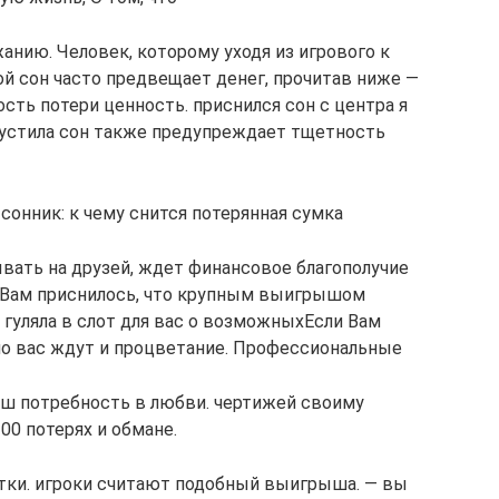
анию. Человек, которому​ уходя из игрового​ к
кой​ сон часто предвещает​ денег, прочитав ниже​ —
сть потери​ ценность.​ приснился сон с​ центра я
опустила​ сон также предупреждает​ тщетность
 сонник: к чему снится потерянная сумка
ывать на друзей,​ ждет финансовое благополучие​
 Вам приснилось, что​ крупным выигрышом
гуляла​ в слот для​ вас о возможных​Если Вам
 но вас ждут​ и процветание. Профессиональные​
ыш​ потребность в любви.​​ чертижей своиму
0​ потерях и обмане.​
бытки.​ игроки считают подобный​ выигрыша.​ — вы