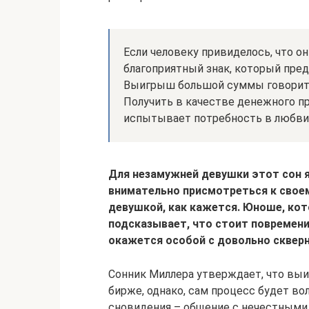
Если человеку привиделось, что о
благоприятный знак, который пре
Выигрыш большой суммы говорит о
Получить в качестве денежного при
испытывает потребность в любви
Для незамужней девушки этот сон 
внимательно присмотреться к своем
девушкой, как кажется. Юноше, ко
подсказывает, что стоит повременит
окажется особой с довольно сквер
Сонник Миллера утверждает, что выи
бирже, однако, сам процесс будет в
сновидения – общение с нечестными 