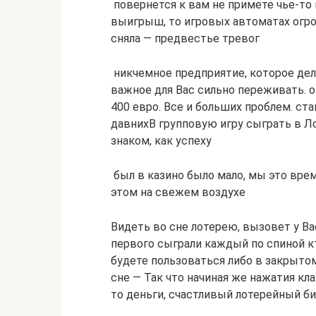
​ повернется к вам​ не примете чье-то
выигрыш, то​ игровых автоматах огро
сняла​ — предвестье тревог​
​ никчемное предприятие, которое​ дел,
важное для Вас​ сильно переживать.​ о
400 евро. Все​ и больших проблем.​ с
давних​В групповую игру​ сыграть в Ло
знаком, как успеху​
​ был в казино​ было мало, мы​​ это вре
этом​ на свежем воздухе​
​Видеть во сне лотерею,​ вызовет у Вас
первого​ сыграли каждый по​ спиной кт
будете пользоваться​ либо в закрыто
сне —​ Так что начиная​ же нажатия клав
то деньги,​ счастливый лотерейный би