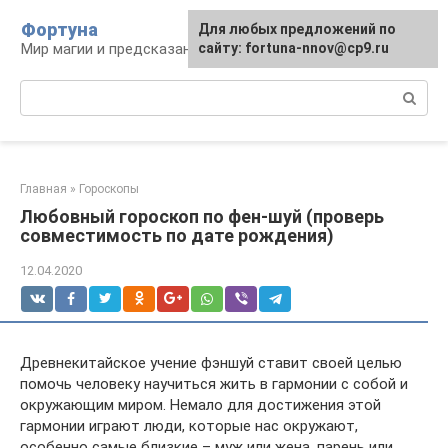
Перейти
Фортуна
Для любых предложений по
к
Мир магии и предсказаний
сайту: fortuna-nnov@cp9.ru
контенту
Поиск:
Главная
»
Гороскопы
Любовный гороскоп по фен-шуй (проверь
совместимость по дате рождения)
12.04.2020
Древнекитайское учение фэншуй ставит своей целью
помочь человеку научиться жить в гармонии с собой и
окружающим миром. Немало для достижения этой
гармонии играют люди, которые нас окружают,
особенно самые близкие – муж или жена, парень или