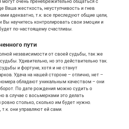
 могут очень пренебрежительно общаться с
де Ваша жесткость, неуступчивость и гнев
ми адекватно, т.к. все преследуют общие цели,
ли Вы научитесь контролировать свои эмоции и
 будет по-настоящему счастливы.
ненного пути
олной независимости от своей судьбы, так же
 судьбы. Удивительно, но это действительно так.
удьбы и фортуне, хотя и не станут
ков. Удача на нашей стороне – отлично, нет –
 номера обладают уникальным качеством – они
оборот. По дате рождения можно судить о
но в случае с восьмерками это делать
 ровно столько, сколько им будет нужно.
.к. они управляют ей сами.