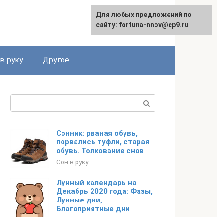
Для любых предложений по
сайту: fortuna-nnov@cp9.ru
в руку
Другое
Поиск:
Сонник: рваная обувь,
порвались туфли, старая
обувь. Толкование снов
Сон в руку
Лунный календарь на
Декабрь 2020 года: Фазы,
Лунные дни,
Благоприятные дни