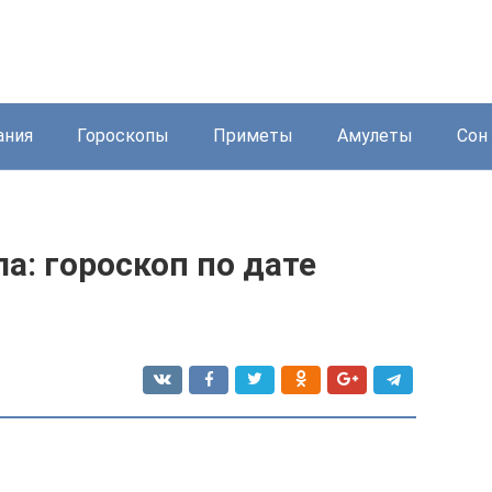
ания
Гороскопы
Приметы
Амулеты
Сон 
а: гороскоп по дате