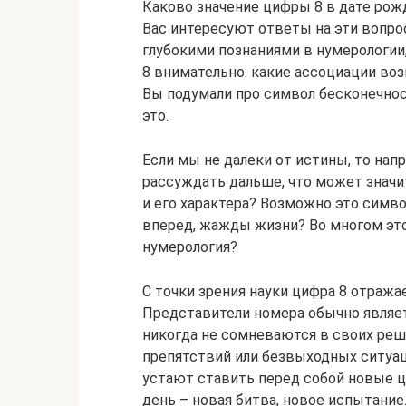
Каково значение цифры 8 в дате рожд
Вас интересуют ответы на эти вопрос
глубокими познаниями в нумерологии
8 внимательно: какие ассоциации во
Вы подумали про символ бесконечнос
это.
Если мы не далеки от истины, то нап
рассуждать дальше, что может значи
и его характера? Возможно это симв
вперед, жажды жизни? Во многом это
нумерология?
С точки зрения науки цифра 8 отража
Представители номера обычно являе
никогда не сомневаются в своих реш
препятствий или безвыходных ситуац
устают ставить перед собой новые ц
день – новая битва, новое испытани