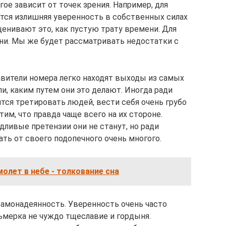
гое зависит от точек зрения. Например, для
тся излишняя уверенность в собственных силах
ценивают это, как пустую трату времени. Для
зни. Мы же будет рассматривать недостатки с
авители номера легко находят выходы из самых
и, каким путем они это делают. Иногда ради
тся третировать людей, вести себя очень грубо
им, что правда чаще всего на их стороне.
ливые претензии они не станут, но ради
ть от своего подопечного очень многого.
молет в небе - толкование сна
самонадеянность. Уверенность очень часто
ьмерка не чуждо тщеславие и гордыня.