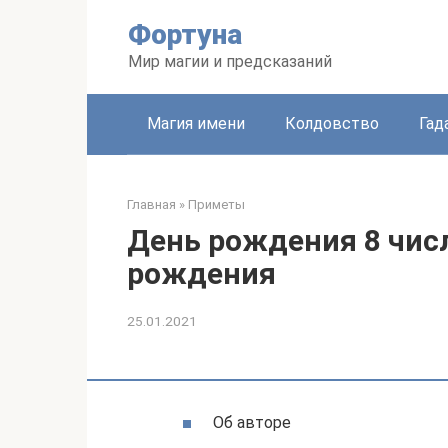
Перейти
Фортуна
к
контенту
Мир магии и предсказаний
Магия имени
Колдовство
Гад
Главная
»
Приметы
День рождения 8 числ
рождения
25.01.2021
Об авторе