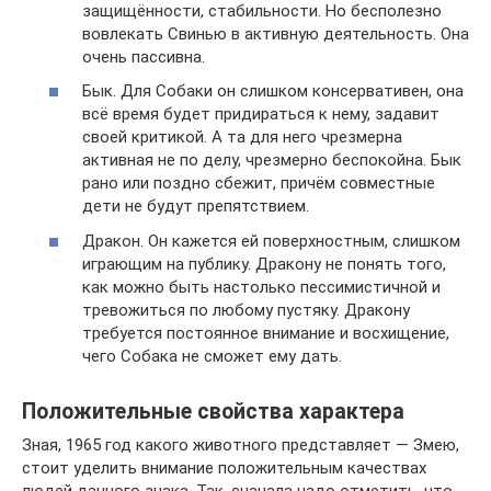
защищённости, стабильности. Но бесполезно
вовлекать Свинью в активную деятельность. Она
очень пассивна.
Бык. Для Собаки он слишком консервативен, она
всё время будет придираться к нему, задавит
своей критикой. А та для него чрезмерна
активная не по делу, чрезмерно беспокойна. Бык
рано или поздно сбежит, причём совместные
дети не будут препятствием.
Дракон. Он кажется ей поверхностным, слишком
играющим на публику. Дракону не понять того,
как можно быть настолько пессимистичной и
тревожиться по любому пустяку. Дракону
требуется постоянное внимание и восхищение,
чего Собака не сможет ему дать.
Положительные свойства характера
Зная, 1965 год какого животного представляет — Змею,
стоит уделить внимание положительным качествах
людей данного знака. Так, сначала надо отметить, что