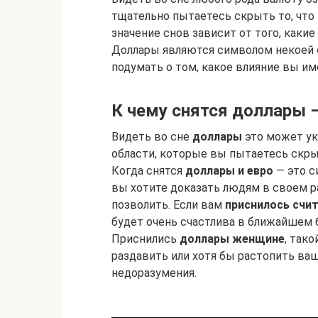
тщательно пытаетесь скрыть то, что 
значение снов зависит от того, каки
Доллары являются символом некоей с
подумать о том, какое влияние вы и
К чему снятся доллары 
Видеть во сне
доллары
это может ук
области, которые вы пытаетесь скрыв
Когда снятся
доллары и евро
— это с
вы хотите доказать людям в своем ра
позволить. Если вам
приснилось счи
будет очень счастлива в ближайшем б
Приснились
доллары женщине
, так
раздавить или хотя бы растопить ваш
недоразумения.