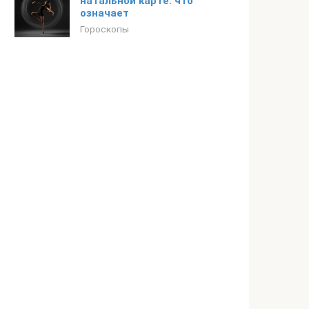
натальной карте: что
означает
Гороскопы