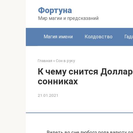
Перейти
Фортуна
к
контенту
Мир магии и предсказаний
Магия имени
Колдовство
Гад
Главная
»
Сон в руку
К чему снится Доллар
сонниках
21.01.2021
Видеть во сне любого рода валюту оз