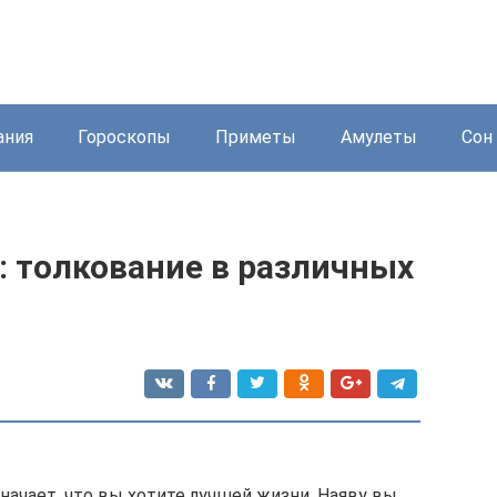
ания
Гороскопы
Приметы
Амулеты
Сон 
: толкование в различных
начает, что вы хотите лучшей жизни. Наяву вы