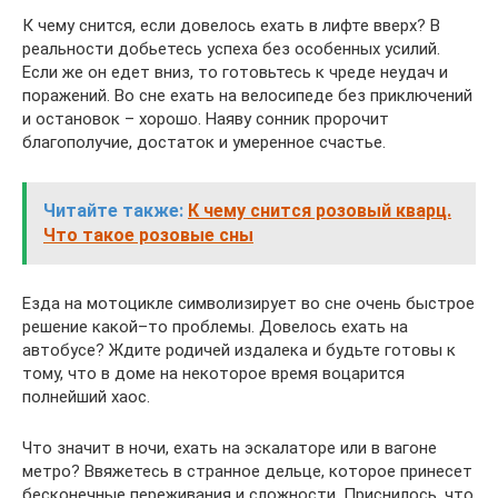
К чему снится, если довелось ехать в лифте вверх? В
реальности добьетесь успеха без особенных усилий.
Если же он едет вниз, то готовьтесь к чреде неудач и
поражений. Во сне ехать на велосипеде без приключений
и остановок – хорошо. Наяву сонник пророчит
благополучие, достаток и умеренное счастье.
Читайте также:
К чему снится розовый кварц.
Что такое розовые сны
Езда на мотоцикле символизирует во сне очень быстрое
решение какой–то проблемы. Довелось ехать на
автобусе? Ждите родичей издалека и будьте готовы к
тому, что в доме на некоторое время воцарится
полнейший хаос.
Что значит в ночи, ехать на эскалаторе или в вагоне
метро? Ввяжетесь в странное дельце, которое принесет
бесконечные переживания и сложности. Приснилось, что