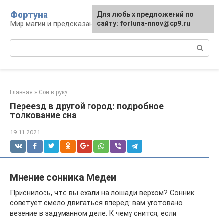
Перейти
Фортуна
Для любых предложений по
к
Мир магии и предсказаний
сайту: fortuna-nnov@cp9.ru
контенту
Поиск:
Главная
»
Сон в руку
Переезд в другой город: подробное
толкование сна
19.11.2021
Мнение сонника Медеи
Приснилось, что вы ехали на лошади верхом? Сонник
советует смело двигаться вперед: вам уготовано
везение в задуманном деле. К чему снится, если