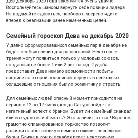
Дев Декабрь 2020 года закончится очень удачно.
Воспользуйтесь шансом вернуть себе позиции лидера.
Не вздумайте сдаваться, наоборот, уверено идите
вперед к реализации ранее намеченных целей.
Семейный гороскоп Дева на декабрь 2020
У давно сформировавшихся семейных пар в декабре не
будет особых причин для разногласий. Некоторые
трения могут появиться только у молодых союзов,
созданных не более 1 или 2 лет назад. Судьба
предоставит Деве немало возможности побыть
наедине со второй половиной, вернуть в несколько
охладевшие отношения былую романтику и страсть.
Для семейных людей опасный момент приходится на
период с 12 по 17 число, когда Сатурн войдет в
негативный аспект с Ураном. Будет ли семейный скандал
или его удастся избежать? Это зависит от вас! Впрочем,
грамотно спланированное торжество позволит
разрядить обстановку и немного оживит неспешные
будни. Ближе к концу декабря перед некоторыми