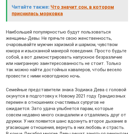
Читайте также:
Что значит сон, в котором
приснилась морковка
Наибольшей популярностью будут пользоваться
женщины-Девы. Не прячьте свою женственность,
очаровывайте мужчин харизмой и шармом, чувством
юмора и изысканной манерой поведения. Просто будьте
собой, а вот демонстрировать напускное безразличие
или наигранную заинтересованность не стоит. Только
так можно найти достойных кавалеров, чтобы весело
провести с ними новогоднюю ночь.
Семейные представители знака Зодиака Дева с головой
окунутся в подготовку к Новому 2021 году. Грандиозных
перемен в отношениях счастливых супругов не
ожидается. Зато удача улыбнется парам, которые
совсем недавно много скандалили и отдалялись друг от
дружки. У них появится шанс вдохнуть второе дыхание в
угасающие отношения, вернуть в них любовь и страсть.
В конце Декабря многие Девы решат заняться ремонтом