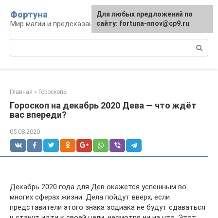
Перейти
Фортуна
Для любых предложений по
к
Мир магии и предсказаний
сайту: fortuna-nnov@cp9.ru
контенту
Поиск:
Главная
»
Гороскопы
Гороскоп на декабрь 2020 Дева — что ждёт
вас впереди?
05.08.2020
Декабрь 2020 года для Дев окажется успешным во
многих сферах жизни. Дела пойдут вверх, если
представители этого знака зодиака не будут сдаваться
и станут идти к своей цели, несмотря ни на что. Этот