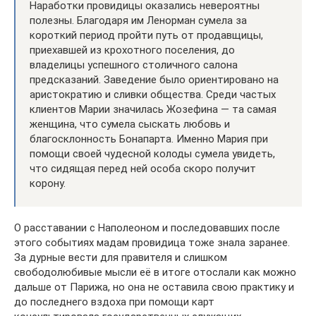
Наработки провидицы оказались невероятны
полезны. Благодаря им Ленорман сумела за
короткий период пройти путь от продавщицы,
приехавшей из крохотного поселения, до
владелицы успешного столичного салона
предсказаний. Заведение было ориентировано на
аристократию и сливки общества. Среди частых
клиентов Марии значилась Жозефина — та самая
женщина, что сумела сыскать любовь и
благосклонность Бонапарта. Именно Мария при
помощи своей чудесной колоды сумела увидеть,
что сидящая перед ней особа скоро получит
корону.
О расставании с Наполеоном и последовавших после
этого событиях мадам провидица тоже знала заранее.
За дурные вести для правителя и слишком
свободолюбивые мысли её в итоге отослали как можно
дальше от Парижа, но она не оставила свою практику и
до последнего вздоха при помощи карт