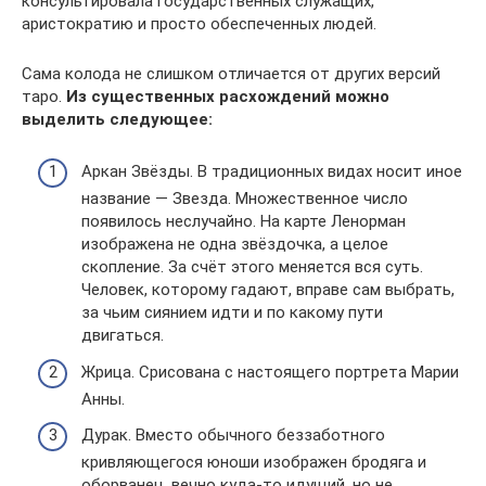
консультировала государственных служащих,
аристократию и просто обеспеченных людей.
Сама колода не слишком отличается от других версий
таро.
Из существенных расхождений можно
выделить следующее:
Аркан Звёзды. В традиционных видах носит иное
название — Звезда. Множественное число
появилось неслучайно. На карте Ленорман
изображена не одна звёздочка, а целое
скопление. За счёт этого меняется вся суть.
Человек, которому гадают, вправе сам выбрать,
за чьим сиянием идти и по какому пути
двигаться.
Жрица. Срисована с настоящего портрета Марии
Анны.
Дурак. Вместо обычного беззаботного
кривляющегося юноши изображен бродяга и
оборванец, вечно куда-то идущий, но не