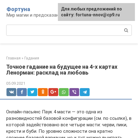
Перейти
Фортуна
Для любых предложений по
к
Мир магии и предсказаний
сайту: fortuna-nnov@cp9.ru
контенту
Поиск:
Главная
»
Гадания
Точное гадание на будущее на 4-х картах
Ленорман: расклад на любовь
05.09.2021
Онлайн-пасьянс Паук 4 масти — это одна из
разновидностей базовой конфигурации (см. по ссылке), в
которой задействовано все четыре масти: черви, пики,
крести и буби. По уровню сложности она кратно
сложнее базовой вариации, но и тут можно выиграть,