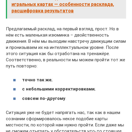
игральных картах — особенности расклада,
расшифровка результатов
Предлагаемый расклад, на первый взгляд, прост. Но в
нём есть маленькая изюминка – двойственность
движения. В нём мы выходим навстречу движущим силам
и пронизываем их на интеллектуальном уровне. После
этого ситуация как бы отработана на тренажёре.
Соответственно, в реальности мы можем пройти тот же
путь повторно:
точно так же
;
с небольшими корректировками
;
совсем по-другому
.
Ситуация уже не будет напрягать нас, так как в нашем
сознании сформировалось некое подобие карты
местности, по которой нам нужно пройти. Если даже мы
не сможем отыграть у обстоятельств что-то стоящее,