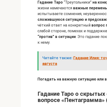
Гадание Таро
“Треугольники”
на кон
жизни намечаются
важные перемены
испытываете сомнения, неуверенност
сложившуюся ситуацию и предскаже
чёткий ответ на конкретный
вопрос 
слабой стороне, помехах и поддержк
“против” в ситуации
. Это гадание п
к нему.
Читайте также:
Гадание Илия: то
августа
Погадать на важную ситуацию или 
Гадание Таро о скрытых 
вопросе «Пентаграмма» (