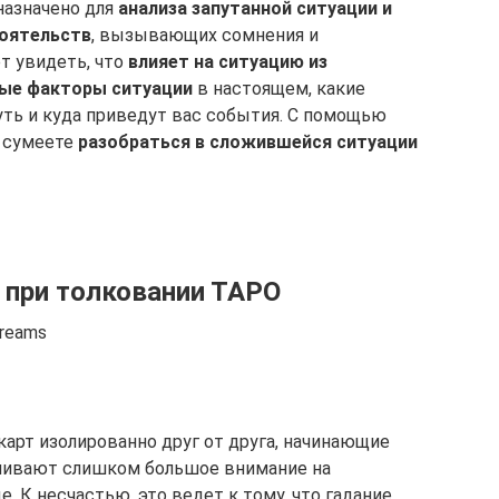
назначено для
анализа запутанной ситуации и
тоятельств
, вызывающих сомнения и
т увидеть, что
влияет на ситуацию из
ые факторы ситуации
в настоящем, какие
ть и куда приведут вас события. С помощью
ы сумеете
разобраться в сложившейся ситуации
 при толковании ТАРО
Dreams
карт изолированно друг от друга, начинающие
очивают слишком большое внимание на
. К несчастью, это ведет к тому, что гадание