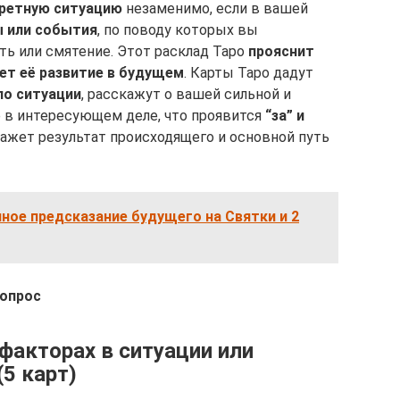
кретную ситуацию
незаменимо, если в вашей
 или события
, по поводу которых вы
ь или смятение. Этот расклад Таро
прояснит
т её развитие в будущем
. Карты Таро дадут
по ситуации
, расскажут о вашей сильной и
е в интересующем деле, что проявится
“за” и
окажет результат происходящего и основной путь
чное предсказание будущего на Святки и 2
вопрос
факторах в ситуации или
5 карт)