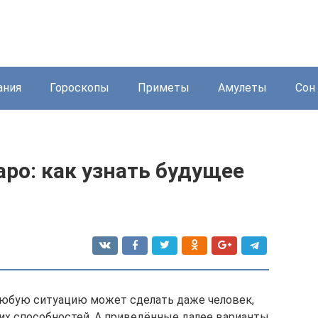
ания
Гороскопы
Приметы
Амулеты
Сон 
аро: как узнать будущее
любую ситуацию может сделать даже человек,
 способностей. А приведённые далее варианты