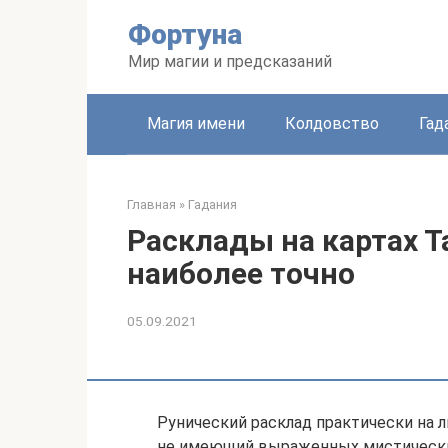
Перейти
Фортуна
к
контенту
Мир магии и предсказаний
Магия имени
Колдовство
Гад
Главная
»
Гадания
Расклады на картах Т
наиболее точно
05.09.2021
Рунический расклад практически на 
не имеющий выраженных мистических