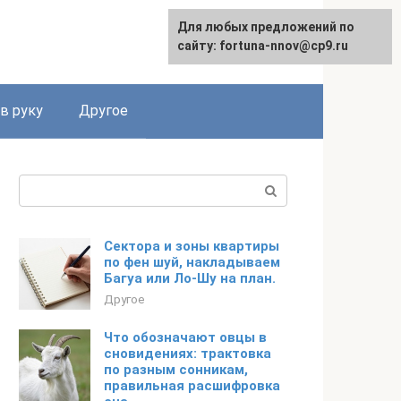
Для любых предложений по
сайту: fortuna-nnov@cp9.ru
в руку
Другое
Поиск:
Сектора и зоны квартиры
по фен шуй, накладываем
Багуа или Ло-Шу на план.
Другое
Что обозначают овцы в
сновидениях: трактовка
по разным сонникам,
правильная расшифровка