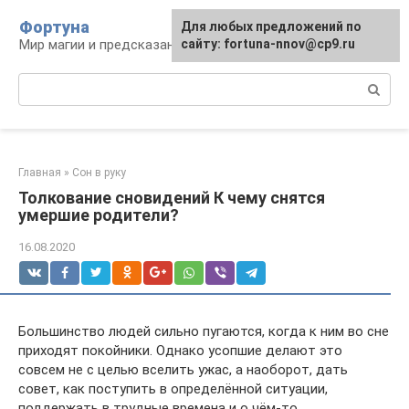
Перейти
Фортуна
Для любых предложений по
к
Мир магии и предсказаний
сайту: fortuna-nnov@cp9.ru
контенту
Поиск:
Главная
»
Сон в руку
Толкование сновидений К чему снятся
умершие родители?
16.08.2020
Большинство людей сильно пугаются, когда к ним во сне
приходят покойники. Однако усопшие делают это
совсем не с целью вселить ужас, а наоборот, дать
совет, как поступить в определённой ситуации,
поддержать в трудные времена и о чём-то