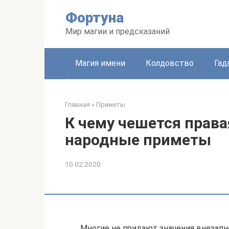
Перейти
Фортуна
к
контенту
Мир магии и предсказаний
Магия имени
Колдовство
Гад
Главная
»
Приметы
К чему чешется права
народные приметы
10.02.2020
Многие не придают значения внезапно