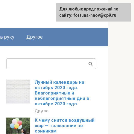
Для любых предложений по
сайту: fortuna-nnov@cp9.ru
в руку
Другое
Поиск:
Лунный календарь на
октябрь 2020 года.
Благоприятные и
неблагоприятные дни в
октябре 2020 года.
Другое
К чему снится воздушный
шар — толкование по
сонникам