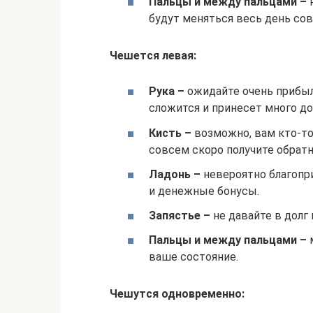
Пальцы и между пальцами –
н
будут меняться весь день со
Чешется левая:
Рука –
ожидайте очень прибыль
сложится и принесет много до
Кисть –
возможно, вам кто-то
совсем скоро получите обрат
Ладонь –
невероятно благопр
и денежные бонусы.
Запястье –
не давайте в долг
Пальцы и между пальцами –
м
ваше состояние.
Чешутся одновременно: