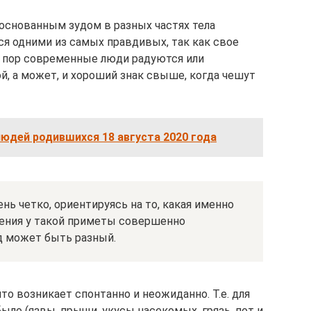
основанным зудом в разных частях тела
ся одними из самых правдивых, так как свое
х пор современные люди радуются или
й, а может, и хороший знак свыше, когда чешут
юдей родившихся 18 августа 2020 года
нь четко, ориентируясь на то, какая именно
ачения у такой приметы совершенно
од может быть разный.
что возникает спонтанно и неожиданно. Т.е. для
было (язвы, прыщи, укусы насекомых, грязь, пот и