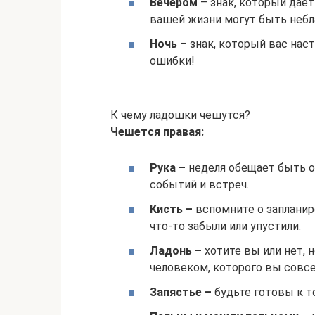
Вечером
– знак, который дает 
вашей жизни могут быть неб
Ночь
– знак, который вас нас
ошибки!
К чему ладошки чешутся?
Чешется правая:
Рука –
неделя обещает быть о
событий и встреч.
Кисть –
вспомните о запланир
что-то забыли или упустили.
Ладонь –
хотите вы или нет, 
человеком, которого вы совс
Запястье –
будьте готовы к т