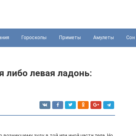
ания
Гороскопы
Приметы
Амулеты
Сон 
я либо левая ладонь:
 возникшему зуду в той или иной части тела. Но