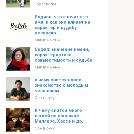
Гороскопы
Родион: что значит это
имя, и как оно влияет на
характер и судьбу
человека
Магия имени
София: значение имени,
характеристика,
совместимость и судьба
Магия имени
к чему снится новое
знакомство с молодым
человеком
Сон в руку
К чему снится много
людей по сонникам:
Миллера, Хассе и др.
Сон в руку