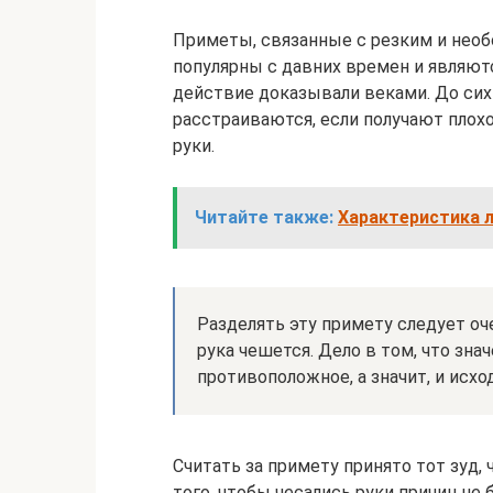
Приметы, связанные с резким и необ
популярны с давних времен и являют
действие доказывали веками. До си
расстраиваются, если получают плохо
руки.
Читайте также:
Характеристика л
Разделять эту примету следует оче
рука чешется. Дело в том, что зн
противоположное, а значит, и исх
Считать за примету принято тот зуд, 
того, чтобы чесались руки причин не 