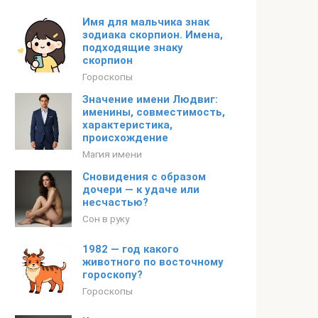
Имя для мальчика знак
зодиака скорпион. Имена,
подходящие знаку
скорпион
Гороскопы
Значение имени Людвиг:
именины, совместимость,
характеристика,
происхождение
Магия имени
Сновидения с образом
дочери — к удаче или
несчастью?
Сон в руку
1982 — год какого
животного по восточному
гороскопу?
Гороскопы