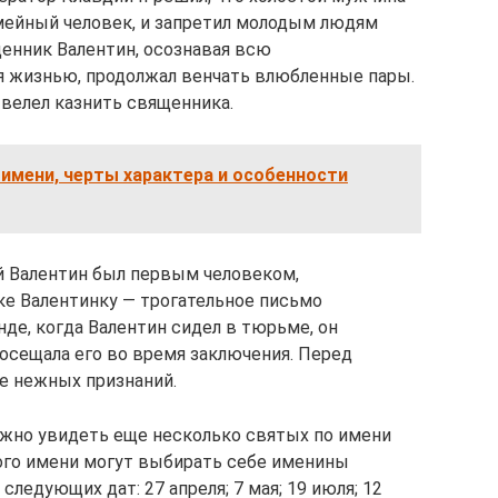
мейный человек, и запретил молодым людям
енник Валентин, осознавая всю
уя жизнью, продолжал венчать влюбленные пары.
 велел казнить священника.
 имени, черты характера и особенности
ой Валентин был первым человеком,
 Валентинку — трогательное письмо
нде, когда Валентин сидел в тюрьме, он
посещала его во время заключения. Перед
ое нежных признаний.
можно увидеть еще несколько святых по имени
того имени могут выбирать себе именины
ледующих дат: 27 апреля; 7 мая; 19 июля; 12