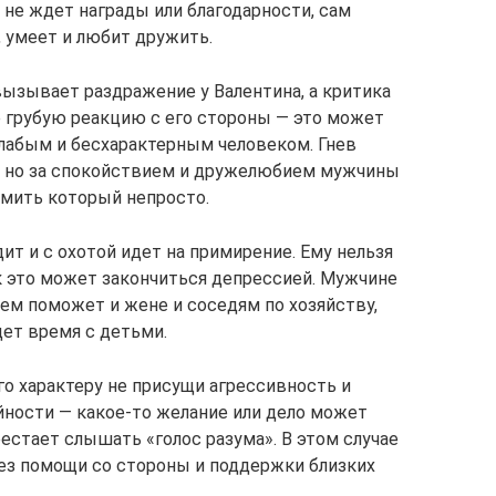
н не ждет награды или благодарности, сам
, умеет и любит дружить.
вызывает раздражение у Валентина, а критика
 грубую реакцию с его стороны — это может
слабым и бесхарактерным человеком. Гнев
, но за спокойствием и дружелюбием мужчины
омить который непросто.
ит и с охотой идет на примирение. Ему нельзя
ак это может закончиться депрессией. Мужчине
ием поможет и жене и соседям по хозяйству,
дет время с детьми.
его характеру не присущи агрессивность и
йности — какое-то желание или дело может
рестает слышать «голос разума». В этом случае
ез помощи со стороны и поддержки близких