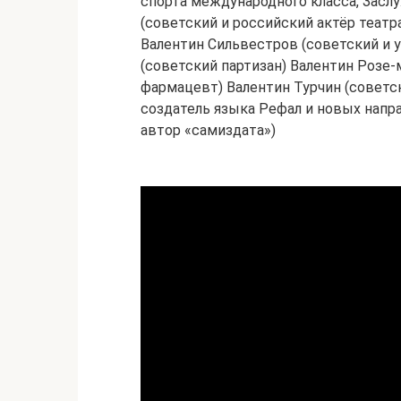
спорта международного класса, Засл
(советский и российский актёр театр
Валентин Сильвестров (советский и 
(советский партизан) Валентин Розе
фармацевт) Валентин Турчин (советс
создатель языка Рефал и новых напр
автор «самиздата»)