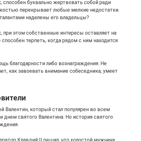
, способен буквально жертвовать собой ради
легкостью перекрывает любые мелкие недостатки.
и талантами наделены его владельцы?
х, при этом собственные интересы оставляет на
 способен терпеть, когда рядом с ним находится
ощь благодарности либо вознаграждения. Не
ет, как завоевать внимание собеседника, умеет
овители
й Валентин, который стал популярен во всем
м днем святого Валентина. Но история святого
ждения.
ратор Клавдий II решил, что холостой мужчина