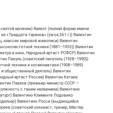
 святой мученик) Валент (полная форма имени
из «Тридцати тиранов» (ум.ок.261 г.)) Валентин
, классик мировой живописи) Валентин
высокочастотной техники (1881–1953)) Валентин
театра и кино, Народный артист РСФСР) Валентин
ин Пикуль (советский писатель (1928–1990))
етной техники и космонавтики (1908–1989)
к и общественный деятель) Валентин
ародный артист России) Валентин Катаев
алентин Павлов (премьер-министр СССР —
олжность с таким названием) Валентино
матург) Валентино Клименте Лодовико
модельер) Валентино Росси (выдающийся
реев (советский хоккеист, тренер, Мастер