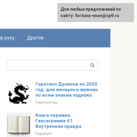
Для любых предложений по
сайту: fortuna-nnov@cp9.ru
в руку
Другое
Поиск:
Гороскоп Дракона на 2020
год: для женщин и мужчин
по всем знакам зодиака
Гороскопы
Книга перемен.
Гексаграмма 61:
Внутренняя правда
Гадания