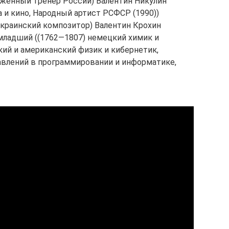
уженный тренер России) Валентин Никулин
а и кино, Народный артист РСФСР (1990))
украинский композитор) Валентин Крохин
-младший ((1762—1807) немецкий химик и
кий и американский физик и кибернетик,
авлений в программировании и информатике,