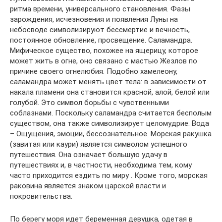
ритма времени, универсального становления. Фазы
зарождения, исчезновения и появления Луны на
небосводе символизируют бессмертие и вечность,
постоянное обновление, просвещение. Саламандра.
Мифическое существо, похожее на ящерицу, которое
может жить в огне, оно связано с мастью Жезлов по
причине своего огнелюбия. Подобно хамелеону,
саламандра может менять цвет тела: в зависимости от
накала пламени она становится красной, алой, белой или
голубой. Это символ борьбы с чувственными
соблазнами. Поскольку саламандра считается бесполым
существом, она также символизирует целомудрие. Вода
– Ощущения, эмоции, бессознательное. Морская ракушка
(завитая или каури) является символом успешного
путешествия. Она означает большую удачу в
путешествиях и, в частности, необходима тем, кому
часто приходится ездить по миру . Кроме того, морская
раковина является знаком царской власти и
покровительства.
По берегу моря идет беременная девушка, одетая в