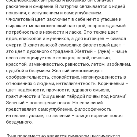
средневековых витражах и мозаиках он означает
раскаяние и смирение. В литургии связывается с идеей
покаяния, с искуплением и самоуглублением.
Фиолетовый цвет заключает в себе нечто угасшее и
выражает меланхолический настрой, сопровождаемый
потребностью в нежности и ласке. Это также цвет
вдов, епископов и мучеников, а для китайцев — символ
смерти. В христианской символике фиолетовый цвет –
это цвет духовного страдания. Желтый – (луна) – чаще
всего ассоциируется с солнцем, верой, печалью,
красотой, изменчивостью, ревностью, летом, изобилием,
судьбой и безумием. Желтый символизирует
сообразительность, спокойствие, непринужденность в
отношениях с людьми, интеллигентность. Коричневый –
цвет надёжности, прочности, здравого смысла,
практичности и “ощущения твёрдой почвы под ногами”.
Зеленый – воплощение покоя. Но если синий
представляет самоуглубление, философичность,
интеллектуализм, то зеленый – олицетворение покоя
бездумного.
Луна повсеместно является символом циклического