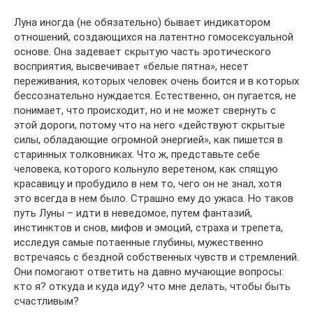
Луна иногда (не обязательно) бывает индикатором
отношений, создающихся на латентно гомосексуальной
основе. Она задевает скрытую часть эротического
восприятия, высвечивает «белые пятна», несет
переживания, которых человек очень боится и в которых
бессознательно нуждается. Естественно, он пугается, не
понимает, что происходит, но и не может свернуть с
этой дороги, потому что на него «действуют скрытые
силы, обладающие огромной энергией», как пишется в
старинных толковниках. Что ж, представьте себе
человека, которого кольнуло веретеном, как спящую
красавицу и пробудило в нем то, чего он не знал, хотя
это всегда в нем было. Страшно ему до ужаса. Но таков
путь Луны – идти в неведомое, путем фантазий,
инстинктов и снов, мифов и эмоций, страха и трепета,
исследуя самые потаенные глубины, мужественно
встречаясь с бездной собственных чувств и стремлений.
Они помогают ответить на давно мучающие вопросы:
кто я? откуда и куда иду? что мне делать, чтобы быть
счастливым?