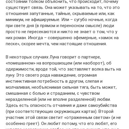
состоянии толком объяснить, что происходит, почему
существует связь. Она может указывать на то, что это
отношения запутанные, тайные, скрываемые или, как
минимум, не афишируемые. Или – сугубо ночные, когда
при свете дня (в прямом и переносном смысле) люди
просто не пересекаются и никто не знает о том, что у
них роман. Иногда – совершенно эфемерные, «замок на
песке», скорее мечта, чем настоящие отношения.
В некоторых случаях Луна говорит о партнере,
«помешанном» на вопрошающем (или наоборот), об
одержимости, вроде той, что заставляет волка выть на
луну. Это своего рода наваждение, огромная
инстинктивная потребность в другом, слепая и
молчаливая, необъяснимая сильная тяга, быть может,
смешанная с болью и страданием, с чувством
неразделенной (или не вполне разделенной) любви.
Здесь есть опасность отчаяния и даже самоубийства
(при соответствующих окружающих картах). Второй
участник этой связи светит «отраженным светом» (и не
особенно греет). Он любит потому, что его любят, его