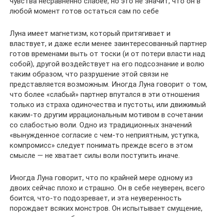
чувства несравненно слабее, но это не значит, что он в
любой момент готов остаться сам по себе
Луна имеет магнетизм, который притягивает и
властвует, и даже если менее заинтересованный партнер
готов временами выть от тоски (и от потери власти над
собой), другой воздействует на его подсознание и волю
таким образом, что разрушение этой связи не
представляется возможным. Иногда Луна говорит о том,
что более «слабый» партнер впутался в эти отношения
только из страха одиночества и пустоты, или движимый
каким-то другим иррациональным мотивом в сочетании
со слабостью воли. Одно из традиционных значений
«вынужденное согласие с чем-то неприятным, уступка,
компромисс» следует понимать прежде всего в этом
смысле — не хватает силы воли поступить иначе.
Иногда Луна говорит, что по крайней мере одному из
двоих сейчас плохо и страшно. Он в себе неуверен, всего
боится, что-то подозревает, и эта неуверенность
порождает всяких монстров. Он испытывает смущение,