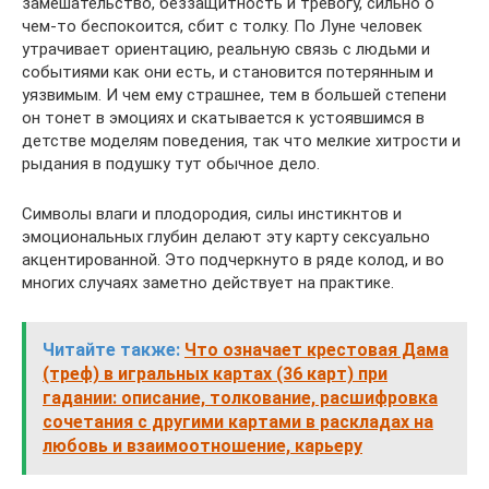
замешательство, беззащитность и тревогу, сильно о
чем-то беспокоится, сбит с толку. По Луне человек
утрачивает ориентацию, реальную связь с людьми и
событиями как они есть, и становится потерянным и
уязвимым. И чем ему страшнее, тем в большей степени
он тонет в эмоциях и скатывается к устоявшимся в
детстве моделям поведения, так что мелкие хитрости и
рыдания в подушку тут обычное дело.
Символы влаги и плодородия, силы инстикнтов и
эмоциональных глубин делают эту карту сексуально
акцентированной. Это подчеркнуто в ряде колод, и во
многих случаях заметно действует на практике.
Читайте также:
Что означает крестовая Дама
(треф) в игральных картах (36 карт) при
гадании: описание, толкование, расшифровка
сочетания с другими картами в раскладах на
любовь и взаимоотношение, карьеру