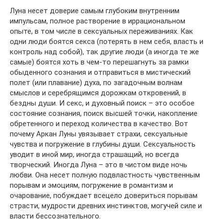
Луна несет доверие самым глубоким внутренним
импульсам, полное растворение в иррациональном
опыте, в том числе в сексуальных переживаниях. Как
одни люди боятся секса (потерять в нем себя, власть и
контроль над собой), так другие люди (а иногда те же
самые) боятся хоть в чем-то перешагнуть за рамки
обыденного сознания и отправиться в мистический
полет (или плавание) духа, по загадочным волнам
смыслов и серебрящимся дорожкам откровений, в
бездны души. И секс, и духовный поиск – это особое
состояние сознания, поиск высшей точки, накопление
обретенного и переход количества в качество. Вот
почему Аркан Луны увязывает страхи, сексуальные
чувства и погружение в глубины души. Сексуальность
уводит в иной мир, иногда страшащий, но всегда
творческий. Иногда Луна – это в чистом виде ночь
любви. Она несет полную подвластность чувственным
порывам и эмоциям, погружение в романтизм и
очарование, побуждает всецело довериться порывам
страсти, мудрости древних инстинктов, могучей силе и
власти бессознательного.