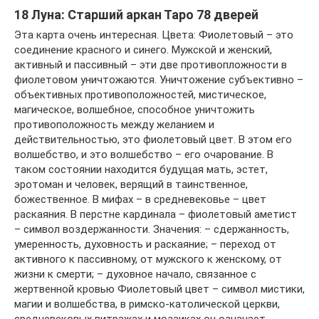
18 Луна: Старший аркан Таро 78 дверей
Эта карта очень интересная. Цвета: Фиолетовый – это
соединение красного и синего. Мужской и женский,
активный и пассивный – эти две противопложности в
фиолетовом уничтожаются. Уничтожение субъективно –
объективных противоположностей, мистическое,
магическое, волшебное, способное уничтожить
противоположность между желанием и
действительностью, это фиолетовый цвет. В этом его
волшебство, и это волшебство – его очарование. В
таком состоянии находится будущая мать, эстет,
эротоман и человек, верящий в таинственное,
божественное. В мифах – в средневековье – цвет
раскаяния. В перстне кардинала – фиолетовый аметист
– символ воздержанности. Значения: – сдержанность,
умеренность, духовность и раскаяние; – переход от
активного к пассивному, от мужского к женскому, от
жизни к смерти; – духовное начало, связанное с
жертвенной кровью Фиолетовый цвет – символ мистики,
магии и волшебства, в римско-католической церкви,