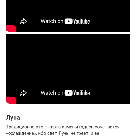
Луна
Традиционно это – карта измены (здесь сочетается
«охлаждение», ибо свет Луны не греет, и ее