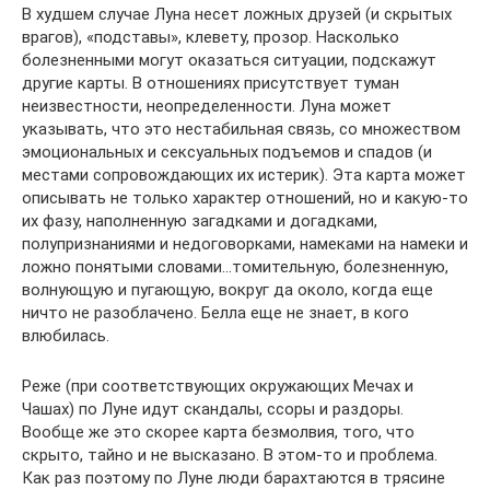
В худшем случае Луна несет ложных друзей (и скрытых
врагов), «подставы», клевету, прозор. Насколько
болезненными могут оказаться ситуации, подскажут
другие карты. В отношениях присутствует туман
неизвестности, неопределенности. Луна может
указывать, что это нестабильная связь, со множеством
эмоциональных и сексуальных подъемов и спадов (и
местами сопровождающих их истерик). Эта карта может
описывать не только характер отношений, но и какую-то
их фазу, наполненную загадками и догадками,
полупризнаниями и недоговорками, намеками на намеки и
ложно понятыми словами…томительную, болезненную,
волнующую и пугающую, вокруг да около, когда еще
ничто не разоблачено. Белла еще не знает, в кого
влюбилась.
Реже (при соответствующих окружающих Мечах и
Чашах) по Луне идут скандалы, ссоры и раздоры.
Вообще же это скорее карта безмолвия, того, что
скрыто, тайно и не высказано. В этом-то и проблема.
Как раз поэтому по Луне люди барахтаются в трясине