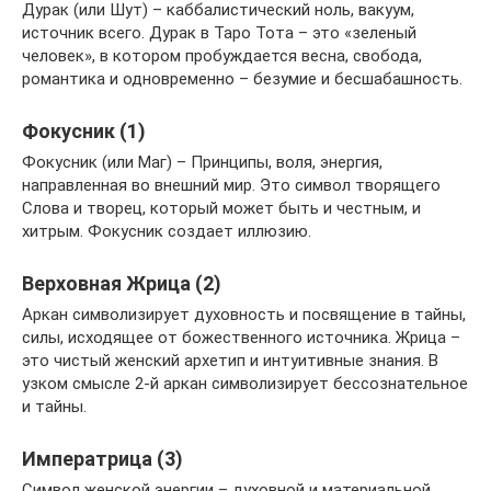
Дурак (или Шут) – каббалистический ноль, вакуум,
источник всего. Дурак в Таро Тота – это «зеленый
человек», в котором пробуждается весна, свобода,
романтика и одновременно – безумие и бесшабашность.
Фокусник (1)
Фокусник (или Маг) – Принципы, воля, энергия,
направленная во внешний мир. Это символ творящего
Слова и творец, который может быть и честным, и
хитрым. Фокусник создает иллюзию.
Верховная Жрица (2)
Аркан символизирует духовность и посвящение в тайны,
силы, исходящее от божественного источника. Жрица –
это чистый женский архетип и интуитивные знания. В
узком смысле 2-й аркан символизирует бессознательное
и тайны.
Императрица (3)
Символ женской энергии – духовной и материальной.