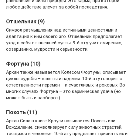
равновесие и силы природы. Это карма, при которой
любое действие влечет за собой последствия.
Отшельник (9)
Символ размышления над истинными ценностями и
адаптация к ним своего эго. Отшельник предполагает
уход в себя от внешней суеты. 9-й ату учит смирению,
созерцанию, мудрости и серьезности.
Фортуна (10)
Аркан также называется Колесом Фортуны, описывает
циклы судьбы – взлеты и падения. 10-й ату говорит о
естественности перемен – и счастливых, и роковых. Во
многих случаях Фортуна – это кармическая удача (но
может быть и наоборот).
Похоть (11)
Аркан Сила в книге Кроули называется Похоть или
Вожделение, символизирует силу животных страстей,
таящихся в человеке. 10-й ату предлагает признать их и