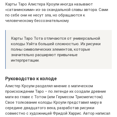
Карты Таро Алистера Кроули иногда называют
«сатанинскими» из-за скандальной славы автора. Сами
по себе они не несут зла, но обращаются к
человеческому бессознательному.
Карты Таро Тота отличаются от универсальной
колоды Уэйта большей сложностью. Их рисунки
полны символических элементов, которые
значительно расширяют привычные
интерпретации.
Руководство к колоде
Алистер Кроули разделял мнение о магическом
происхождении Таро – по легенде их создали древние
маги во главе с Тотом (или Гермесом Трисмегистом).
Свое толкование колоды Кроули представил миру в
середине двадцатого века, разработав рисунки
совместно с художницей Фридой Харрис. Автор написал