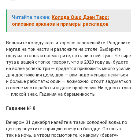
Читайте также:
Колода Ошо Дзен Таро:
описание арканов и примеры раскладов
Возьмите колоду карт и хорошо перемешайте. Разделите
наугад на три части и разложите на столе. Выберите
одну из стопок и посмотрите, есть ли в ней тузы. Четыре
туза в вашей стопке говорят, что в 2020 году вы будете
на волне успеха; три — придется приложить много усилий
для достижения цели; два — вам надо меньше лениться
и больше работать; один — возможно, стоит задуматься
о смене места работы и даже профессии. Ни одного туза
— плохой знак. Гадания на беременность
Гадание № 8
Вечером 31 декабря налейте в тазик холодной воды, по
центру опустите горящую свечу на блюдце. Оставьте
так на ночь, а утром посмотрите, к какому «берегу»