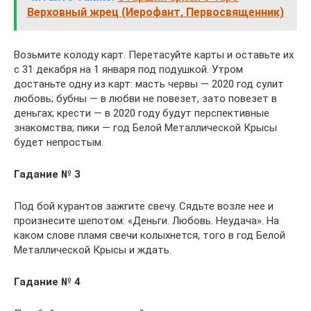
Верховный жрец (Иерофант, Первосвященник)
Возьмите колоду карт. Перетасуйте карты и оставьте их
с 31 декабря на 1 января под подушкой. Утром
достаньте одну из карт: масть червы — 2020 год сулит
любовь; бубны — в любви не повезет, зато повезет в
деньгах; крести — в 2020 году будут перспективные
знакомства; пики — год Белой Металлической Крысы
будет непростым.
Гадание № 3
Под бой курантов зажгите свечу. Сядьте возле нее и
произнесите шепотом: «Деньги. Любовь. Неудача». На
каком слове пламя свечи колыхнется, того в год Белой
Металлической Крысы и ждать.
Гадание № 4