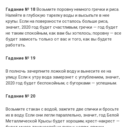
Гадание № 18
Возьмите поровну немного гречки и риса.
Налейте в глубокую тарелку воды и высыпьте в нее
крупы. Если на поверхности осталось больше риса,
значит, 2020 год будет счастливым; гречки — год будет
не таким спокойным, как вам бы хотелось; поровну — все
будет зависеть только от вас и того, как вы будете
работать.
Гадание № 19
В полночь зачерпните ложкой воду и вынесите ее на
улицу. Если к утру вода замерзнет с углублением, значит,
2020 год будет беспокойным; с бугорками — успешным.
Гадание № 20
Возьмите стакан с водой, зажгите две спички и бросьте
их в воду. Если они легли параллельно, значит, год Белой
Металлической Крысы будет хорошим; крест-накрест —
будет много трудностей на пути к целям; спички