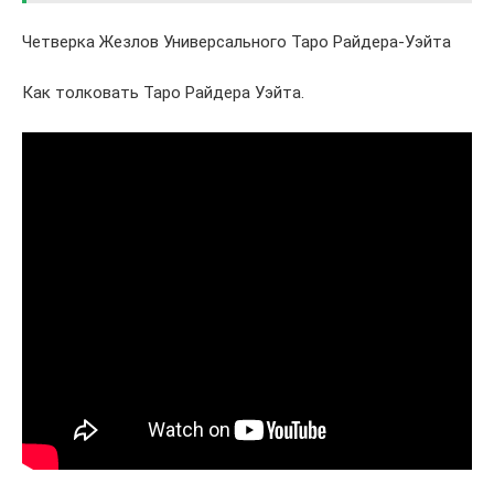
Четверка Жезлов Универсального Таро Райдера-Уэйта
Как толковать Таро Райдера Уэйта.