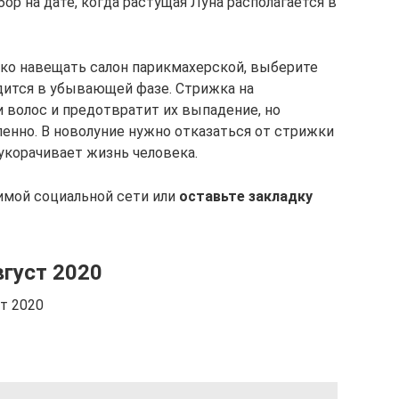
р на дате, когда растущая Луна располагается в
дко навещать салон парикмахерской, выберите
одится в убывающей фазе. Стрижка на
волос и предотвратит их выпадение, но
ленно. В новолуние нужно отказаться от стрижки
 укорачивает жизнь человека.
имой социальной сети или
оставьте закладку
вгуст 2020
ст 2020