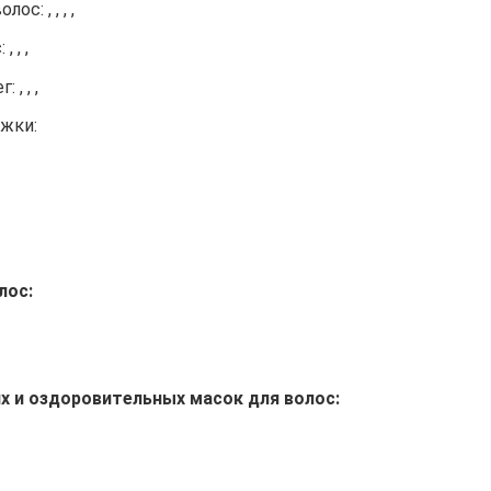
с: , , , ,
 , ,
, , ,
жки:
лос:
х и оздоровительных масок для волос: