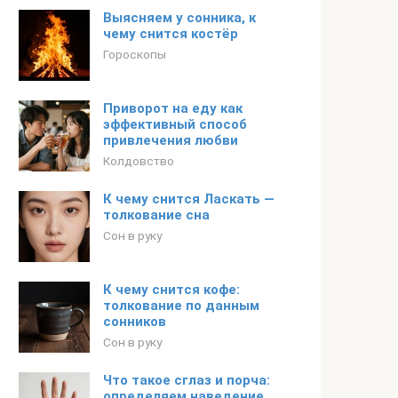
Выясняем у сонника, к
чему снится костёр
Гороскопы
Приворот на еду как
эффективный способ
привлечения любви
Колдовство
К чему снится Ласкать —
толкование сна
Сон в руку
К чему снится кофе:
толкование по данным
сонников
Сон в руку
Что такое сглаз и порча:
определяем наведение