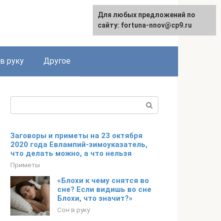
Для любых предложений по
сайту: fortuna-nnov@cp9.ru
в руку
Другое
Поиск:
Заговоры и приметы на 23 октября
2020 года Евлампий-зимоуказатель,
что делать можно, а что нельзя
Приметы
«Блохи к чему снятся во
сне? Если видишь во сне
Блохи, что значит?»
Сон в руку