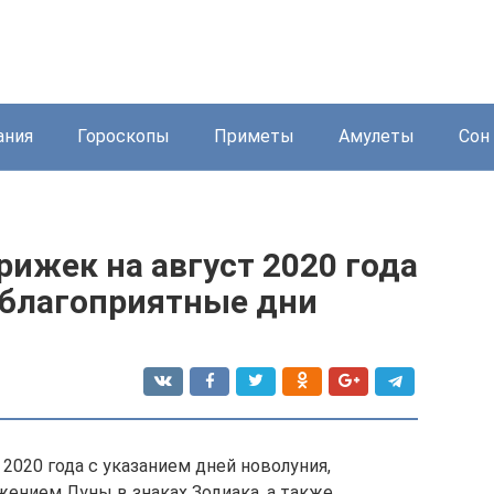
ания
Гороскопы
Приметы
Амулеты
Сон 
ижек на август 2020 года
еблагоприятные дни
2020 года с указанием дней новолуния,
жением Луны в знаках Зодиака, а также