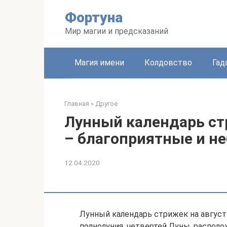
Перейти
Фортуна
к
контенту
Мир магии и предсказаний
Магия имени
Колдовство
Гад
Главная
»
Другое
Лунный календарь стр
– благоприятные и н
12.04.2020
Лунный календарь стрижек на август 
полнолуния, четвертей Луны, располо