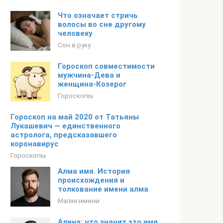
Что означает стричь
волосы во сне другому
человеку
Сон в руку
Гороскоп совместимости
мужчина-Дева и
женщина-Козерог
Гороскопы
Гороскоп на май 2020 от Татьяны
Лукашевич — единственного
астролога, предсказавшего
коронавирус
Гороскопы
Алма имя. История
происхождения и
толкование имени алма
Магия имени
Алина: что значит это имя,