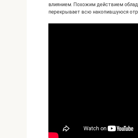
влиянием. Похожим действием облад
перекрывает всю накопившуюся отр