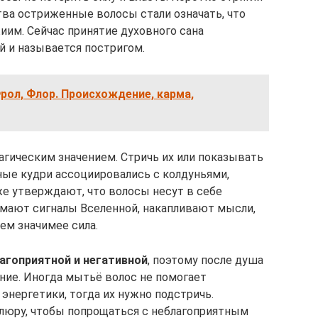
тва остриженные волосы стали означать, что
иим. Сейчас принятие духовного сана
 и называется постригом.
рол, Флор. Происхождение, карма,
гическим значением. Стричь их или показывать
ые кудри ассоциировались с колдуньями,
е утверждают, что волосы несут в себе
имают сигналы Вселенной, накапливают мысли,
тем значимее сила.
агоприятной и негативной
, поэтому после душа
ние. Иногда мытьё волос не помогает
энергетики, тогда их нужно подстричь.
люру, чтобы попрощаться с неблагоприятным