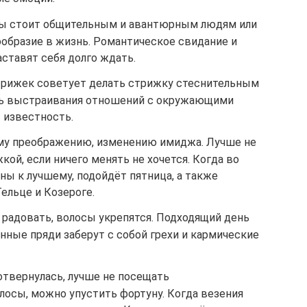
оты стоит общительным и авантюрным людям или
ообразие в жизнь. Романтическое свидание и
ставят себя долго ждать.
трижек советует делать стрижку стеснительным
ть выстраивания отношений с окружающими
 известность.
му преображению, изменению имиджа. Лучше не
ой, если ничего менять не хочется. Когда во
ы к лучшему, подойдёт пятница, а также
ельце и Козероге.
 радовать, волосы укрепятся. Подходящий день
нные пряди заберут с собой грехи и кармические
отвернулась, лучше не посещать
лосы, можно упустить фортуну. Когда везения