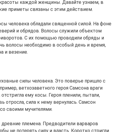
 красоты каждой женщины. Давайте узнаем, в
кие приметы связаны с этим действием.
сы человека обладали священной силой. На фоне
уеверий и обрядов. Волосы служили объектом
приворотов. С их помощью проводили обряды и
ичь волосы необходимо в особый день и время,
а и везение.
уховные силы человека. Это поверье пришло с
пример, ветхозаветного героя Самсона враги
 отстригла ему косы. Героя пленили, пытали,
ь отросла, сила к нему вернулась. Самсон
со своими мучителями.
 древние племена. Предводители варваров
обы не потерять силу и власть. Коротко стригли