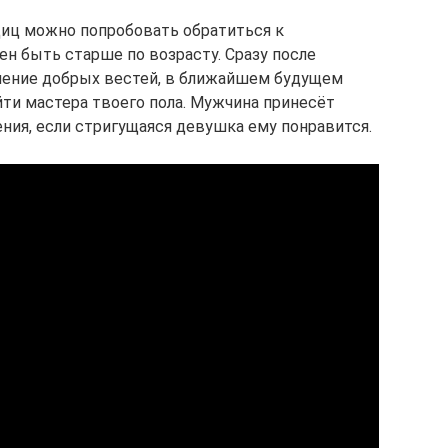
диц можно попробовать обратиться к
ен быть старше по возрасту. Сразу после
чение добрых вестей, в ближайшем будущем
йти мастера твоего пола. Мужчина принесёт
ния, если стригущаяся девушка ему понравится.