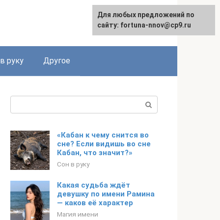
Для любых предложений по
сайту: fortuna-nnov@cp9.ru
в руку
Другое
Поиск:
«Кабан к чему снится во
сне? Если видишь во сне
Кабан, что значит?»
Сон в руку
Какая судьба ждёт
девушку по имени Рамина
— каков её характер
Магия имени